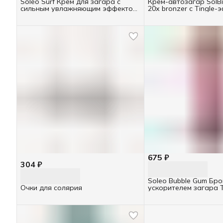
Soleo Surf Крем для загара с
Крем-автозагар SolBi
сильным увлажняющим эффектом
20х bronzer с Tingle-
ТУБА 150мл
15мл
675 ₽
304 ₽
Soleo Bubble Gum Бро
Очки для солярия
ускорителем загара 