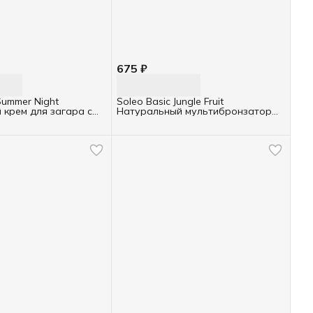
675 ₽
Summer Night
Soleo Basic Jungle Fruit
 крем для загара с
Натуральный мультибронзатор
аслом ТУБА 150мл
для солярия ТУБА 150мл