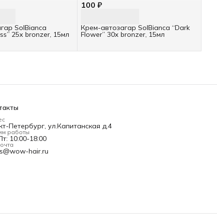
100 ₽
гар SolBianca
Крем-автозагар SolBianca “Dark
iss” 25х bronzer, 15мл
Flower” 30х bronzer, 15мл
такты
ес
кт-Петербург, ул.Капитанская д.4
им работы
т: 10:00-18:00
почта
es@wow-hair.ru