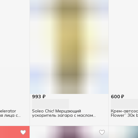
993 ₽
600 ₽
elerator
Soleo Chic! Мерцающий
Крем-автоза
я лица с
ускоритель загара с маслом
Flower” 30х 
сафлора и маслом Моной де
Таити ТУБА 150мл