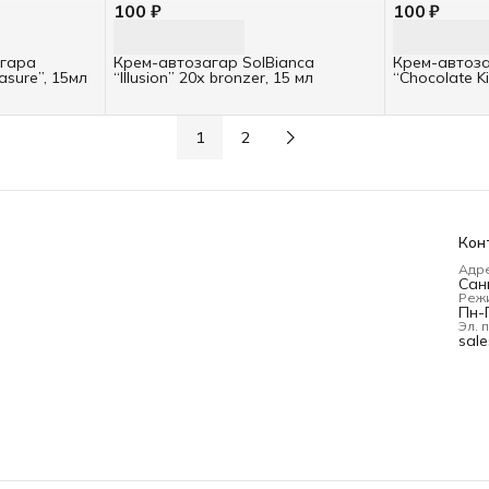
100 ₽
100 ₽
агара
Крем-автозагар SolBianca
Крем-автоза
asure”, 15мл
“Illusion” 20х bronzer, 15 мл
“Chocolate K
1
2
Кон
Адр
Сан
Реж
Пн-П
Эл. 
sal