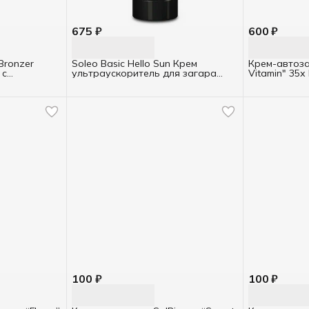
675 ₽
600 ₽
Bronzer
Soleo Basic Hello Sun Крем
Крем-автоза
 с
ультраускоритель для загара
Vitamin" 35х
ТУБА 150мл
100 ₽
100 ₽