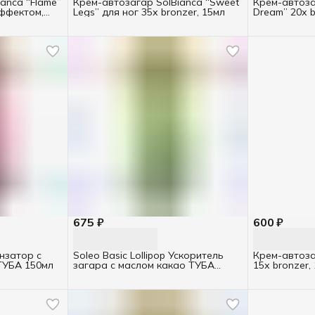
anca “Flame”
Крем-автозагар SolBianca “Sweet
Крем-автоза
эффектом,
Legs” для ног 35х bronzer, 15мл
Dream” 20х b
675 ₽
600 ₽
нзатор с
Soleo Basic Lollipop Ускоритель
Крем-автозаг
ТУБА 150мл
загара с маслом какао ТУБА
15х bronzer,
150мл