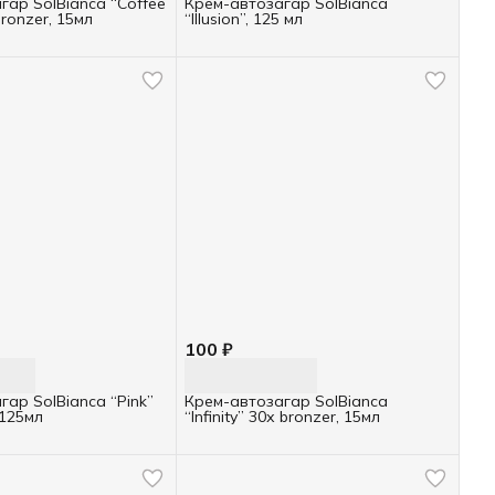
гар SolBianca “Coffee
Крем-автозагар SolBianca
ronzer, 15мл
“Illusion”, 125 мл
100 ₽
ар SolBianca “Pink”
Крем-автозагар SolBianca
 125мл
“Infinity” 30х bronzer, 15мл