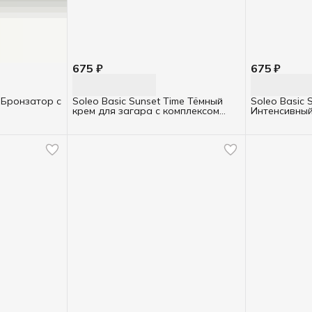
675 ₽
675 ₽
l Бронзатор с
Soleo Basic Sunset Time Тёмный
Soleo Basic 
крем для загара с комплексом
Интенсивный
морских водорослей ТУБА 150мл
пеньковым м