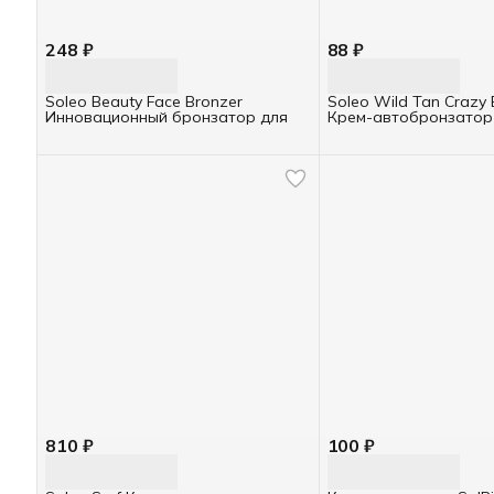
248 ₽
88 ₽
Soleo Beauty Face Bronzer
Soleo Wild Tan Crazy 
Инновационный бронзатор для
Крем-автобронзатор
коллагеном 15мл
810 ₽
100 ₽