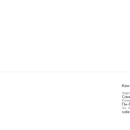
Кон
Адр
Сан
Реж
Пн-П
Эл. 
sal