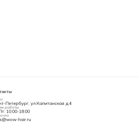
такты
ес
кт-Петербург, ул.Капитанская д.4
им работы
т: 10:00-18:00
почта
es@wow-hair.ru