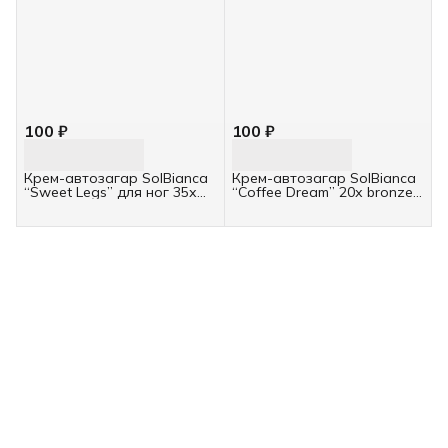
100 ₽
100 ₽
Крем-автозагар SolBianca
Крем-автозагар SolBianca
“Sweet Legs” для ног 35х
“Coffee Dream” 20х bronzer,
bronzer, 15мл
15мл