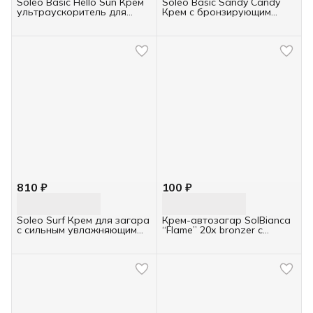
Soleo Basic Hello Sun Крем
Soleo Basic Sandy Candy
ультраускоритель для
Крем с бронзирующим
загара ТУБА 150мл
комплексом ТУБА 150мл
810 ₽
100 ₽
Soleo Surf Крем для загара
Крем-автозагар SolBianca
с сильным увлажняющим
“Flame” 20х bronzer с
эффектом ТУБА 150мл
Tingle-эффектом, 15мл