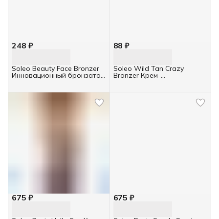
248 ₽
88 ₽
Soleo Beauty Face Bronzer
Soleo Wild Tan Crazy
Инновационный бронзатор
Bronzer Крем-
для
автобронзатор с
коллагеном 15мл
675 ₽
675 ₽