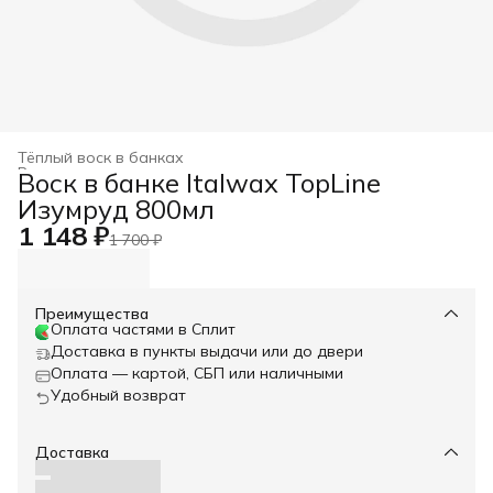
Тёплый воск в банках
Восковая депиляция и сопутствующие материалы
›
Воск в банке Italwax TopLine
Главная
›
Изумруд 800мл
1 148 ₽
1 700 ₽
Преимущества
Оплата частями в Сплит
Доставка в пункты выдачи или до двери
Оплата — картой, СБП или наличными
Удобный возврат
Доставка