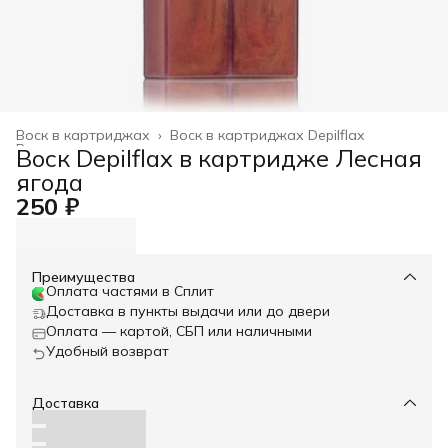
Воск в картриджах
›
Воск в картриджах Depilflax
Восковая депиляция и сопутствующие материалы
›
Воск Depilflax в картридже Лесная
Главная
›
ягода
250 ₽
Преимущества
Оплата частями в Сплит
Доставка в пункты выдачи или до двери
Оплата — картой, СБП или наличными
Удобный возврат
Доставка