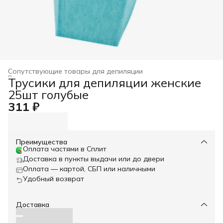
Сопутствующие товары для депиляции
Расходные материалы для депиляции
›
Трусики для депиляции женские
Восковая депиляция и сопутствующие материалы
›
25шт голубые
Главная
›
311 ₽
Преимущества
Оплата частями в Сплит
Доставка в пункты выдачи или до двери
Оплата — картой, СБП или наличными
Удобный возврат
Доставка