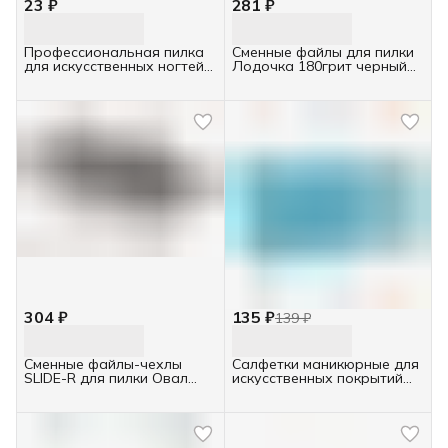
23 ₽
281 ₽
Профессиональная пилка
Сменные файлы для пилки
для искусственных ногтей
Лодочка 180грит черный
180/200 Runail полукруглая,
30шт
розовая, Ru-4692
304 ₽
135 ₽
139 ₽
Сменные файлы-чехлы
Салфетки маникюрные для
SLIDE-R для пилки Овал
искусственных покрытий
100грит черный 30шт
240шт White Line в коробке