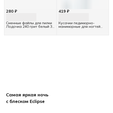
280 ₽
419 ₽
Сменные файлы для пилки
Кусачки педикюрно-
Лодочка 240 грит белый 30
маникюрные для ногтей
шт
ruNail, 051
Самая яркая ночь
с блеском Eclipse