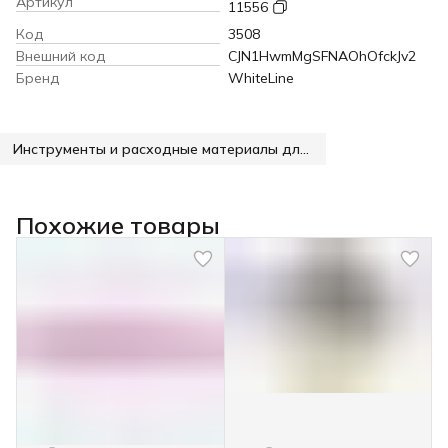
Артикул
11556
Код
3508
Внешний код
CJN1HwmMgSFNAOhOfckJv2
Бренд
WhiteLine
Инструменты и расходные материалы для маникюра
Похожие товары