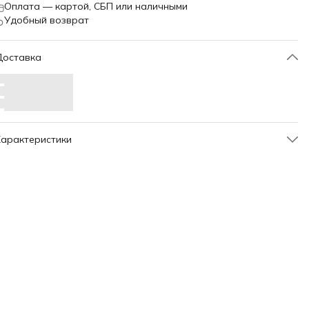
Оплата — картой, СБП или наличными
Удобный возврат
Доставка
арактеристики
Артикул
12000
Код
3510
Внешний код
QgOab6FXj7BMiscQTMhlP1
Бренд
WhiteLine