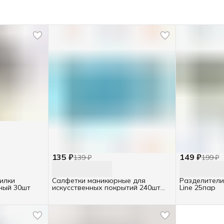
135 ₽
149 ₽
139 ₽
199 ₽
илки
Салфетки маникюрные для
Разделители
ный 30шт
искусственных покрытий 240шт
Line 25пар
White Line в коробке