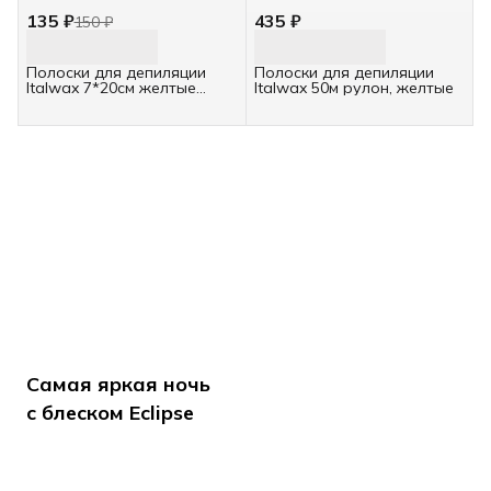
135 ₽
435 ₽
150 ₽
Полоски для депиляции
Полоски для депиляции
Italwax 7*20см желтые
Italwax 50м рулон, желтые
100шт пачка
Самая яркая ночь
с блеском Eclipse