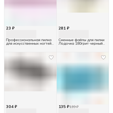
23 ₽
281 ₽
Профессиональная пилка
Сменные файлы для пилки
для искусственных ногтей
Лодочка 180грит черный
180/200 Runail полукруглая,
30шт
розовая, Ru-4692
304 ₽
135 ₽
139 ₽