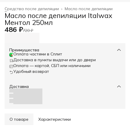
Средства после депиляции
›
Масло после депиляции
Восковая депиляция и сопутствующие материалы
›
Масло после депиляции Italwax
Главная
›
Ментол 250мл
486 ₽
720 ₽
Преимущества
Оплата частями в Сплит
Доставка в пункты выдачи или до двери
Оплата — картой, СБП или наличными
Удобный возврат
Доставка
О товаре
Характеристики