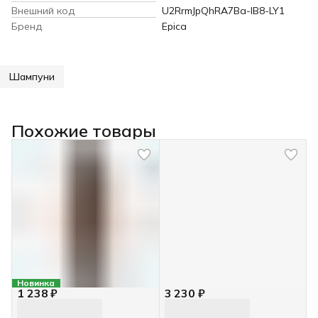
Внешний код
U2RrmJpQhRA7Ba-lB8-LY1
Бренд
Epica
Шампуни
Похожие товары
Новинка
1 238 ₽
3 230 ₽