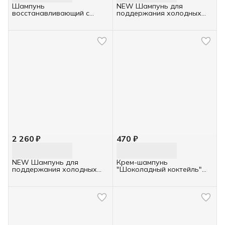
Шампунь
NEW Шампунь для
восстанавливающий с
поддержания холодных
протеином и коллагеном
оттенков BLONDE (900 мл)
Nirvel Basic PRO 1000мл
IBL210/0210
2 260 ₽
470 ₽
NEW Шампунь для
Крем-шампунь
поддержания холодных
"Шоколадный коктейль"
оттенков BLONDE (350 мл)
объём и шелковистость
IBL310/0234
волос OLLIN Cocktail BAR,
400мл